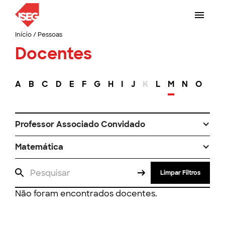
Início
/
Pessoas
Docentes
A
B
C
D
E
F
G
H
I
J
K
L
M
N
O
P
Professor Associado Convidado
Matemática
Limpar Filtros
Não foram encontrados docentes.