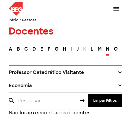
Início
/
Pessoas
Docentes
A
B
C
D
E
F
G
H
I
J
K
L
M
N
O
P
Professor Catedrático Visitante
Economia
Limpar Filtros
Não foram encontrados docentes.