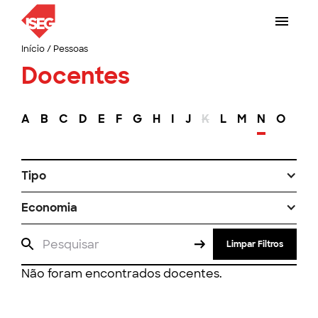
Início
/
Pessoas
Docentes
A
B
C
D
E
F
G
H
I
J
K
L
M
N
O
P
Tipo
Economia
Limpar Filtros
Não foram encontrados docentes.