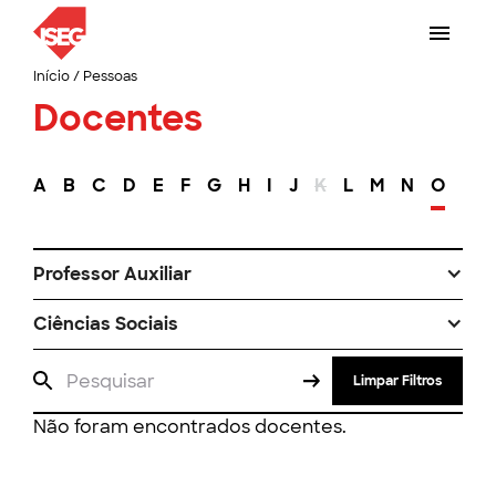
Início
/
Pessoas
Docentes
A
B
C
D
E
F
G
H
I
J
K
L
M
N
O
P
Professor Auxiliar
Ciências Sociais
Limpar Filtros
Não foram encontrados docentes.