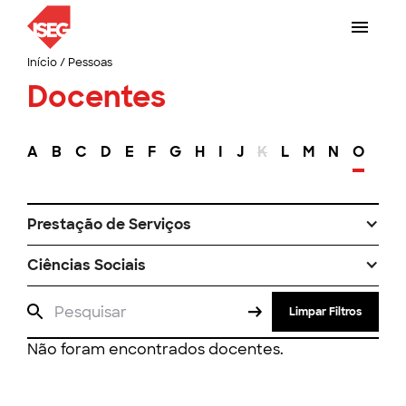
Início
/
Pessoas
Docentes
A
B
C
D
E
F
G
H
I
J
K
L
M
N
O
P
Prestação de Serviços
Ciências Sociais
Limpar Filtros
Não foram encontrados docentes.