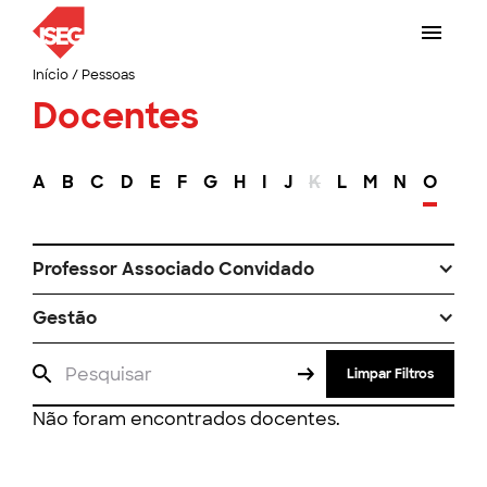
Início
/
Pessoas
Docentes
A
B
C
D
E
F
G
H
I
J
K
L
M
N
O
P
Professor Associado Convidado
Gestão
Limpar Filtros
Não foram encontrados docentes.