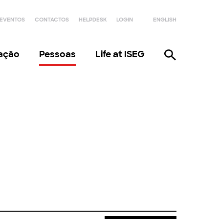
EVENTOS
CONTACTOS
HELPDESK
LOGIN
ENGLISH
gação
Pessoas
Life at ISEG