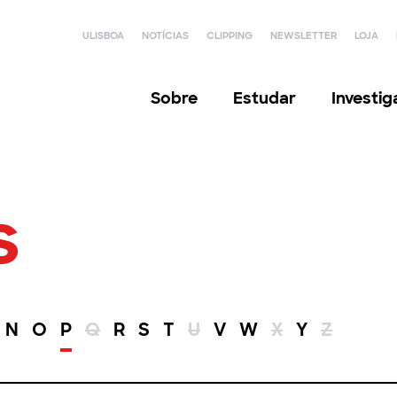
ULISBOA
NOTÍCIAS
CLIPPING
NEWSLETTER
LOJA
Sobre
Estudar
Investi
s
N
O
P
Q
R
S
T
U
V
W
X
Y
Z