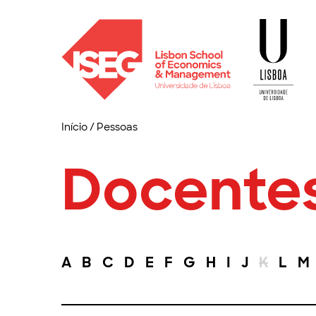
Início
/
Pessoas
Docente
A
B
C
D
E
F
G
H
I
J
K
L
M