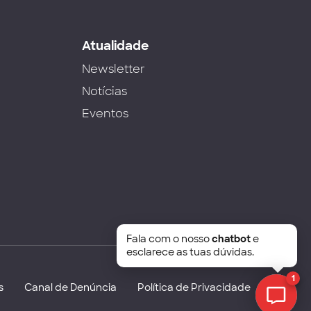
s
Atualidade
Newsletter
Notícias
Eventos
Fala com o nosso
chatbot
e
esclarece as tuas dúvidas.
1
s
Canal de Denúncia
Política de Privacidade
Chat