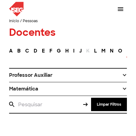
Início
/
Pessoas
Docentes
A
B
C
D
E
F
G
H
I
J
K
L
M
N
O
P
Professor Auxiliar
Matemática
Limpar Filtros