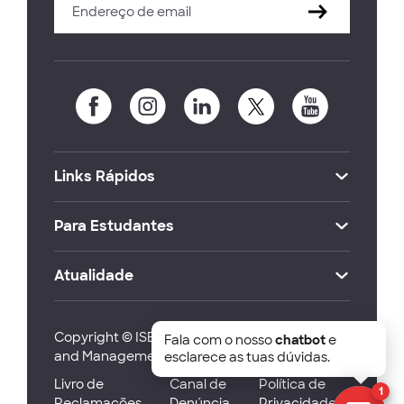
Links Rápidos
Para Estudantes
Atualidade
Copyright © ISEG Lisbon School of Economics
Fala com o nosso
chatbot
e
and Management 2026
esclarece as tuas dúvidas.
Livro de
Canal de
Política de
1
Reclamações
Denúncia
Privacidade