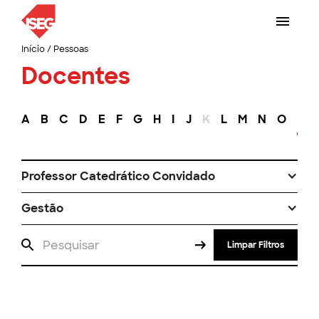
Início
/
Pessoas
Docentes
A
B
C
D
E
F
G
H
I
J
K
L
M
N
O
P
Professor Catedrático Convidado
Gestão
Limpar Filtros