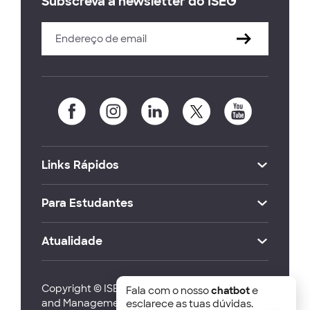
Subscreva a newsletter do ISEG
Links Rápidos
Para Estudantes
Atualidade
Copyright © ISEG Lisbon School of Economics
Fala com o nosso
chatbot
e
and Management 2026
esclarece as tuas dúvidas.