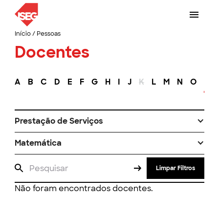
Início
/
Pessoas
Docentes
A
B
C
D
E
F
G
H
I
J
K
L
M
N
O
P
Prestação de Serviços
Matemática
Limpar Filtros
Não foram encontrados docentes.