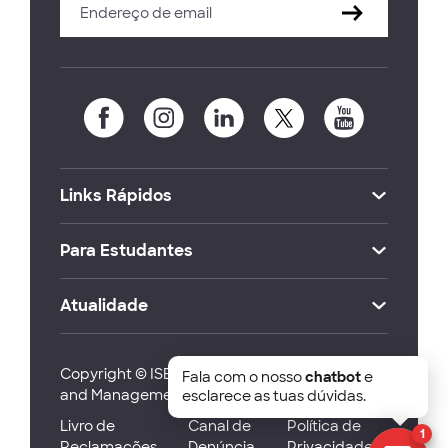
Links Rápidos
Para Estudantes
Atualidade
Copyright © ISEG Lisbon School of Economics
Fala com o nosso
chatbot
e
and Management 2026
esclarece as tuas dúvidas.
Livro de
Canal de
Política de
1
Reclamações
Denúncia
Privacidade