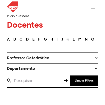
Início
/
Pessoas
Docentes
A
B
C
D
E
F
G
H
I
J
K
L
M
N
O
P
Professor Catedrático
Departamento
Limpar Filtros