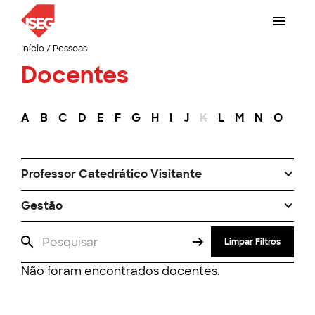
Início
/
Pessoas
Docentes
A
B
C
D
E
F
G
H
I
J
K
L
M
N
O
P
Professor Catedrático Visitante
Gestão
Limpar Filtros
Não foram encontrados docentes.