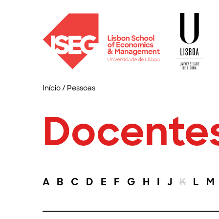
Início
/
Pessoas
Docente
A
B
C
D
E
F
G
H
I
J
K
L
M