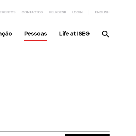
EVENTOS
CONTACTOS
HELPDESK
LOGIN
ENGLISH
gação
Pessoas
Life at ISEG