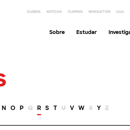
ULISBOA
NOTÍCIAS
CLIPPING
NEWSLETTER
LOJA
Sobre
Estudar
Investi
s
N
O
P
Q
R
S
T
U
V
W
X
Y
Z