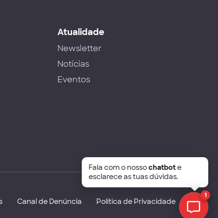
s
Atualidade
Newsletter
Notícias
Eventos
Fala com o nosso
chatbot
e
esclarece as tuas dúvidas.
1
s
Canal de Denúncia
Política de Privacidade
Chat