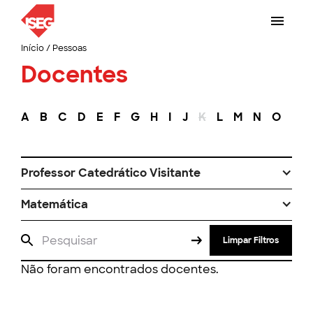
Início
/
Pessoas
Docentes
A
B
C
D
E
F
G
H
I
J
K
L
M
N
O
P
Professor Catedrático Visitante
Matemática
Limpar Filtros
Não foram encontrados docentes.