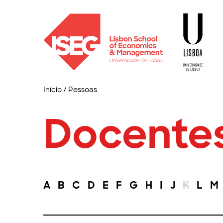
Início
/
Pessoas
Docente
A
B
C
D
E
F
G
H
I
J
K
L
M