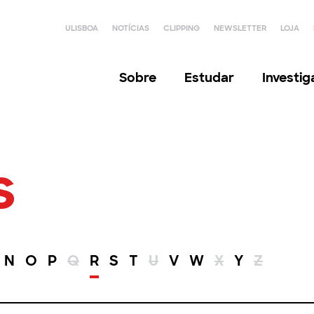
ULISBOA
NOTÍCIAS
CLIPPING
NEWSLETTER
LOJA
Sobre
Estudar
Investi
s
N
O
P
Q
R
S
T
U
V
W
X
Y
Z