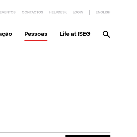
EVENTOS
CONTACTOS
HELPDESK
LOGIN
ENGLISH
gação
Pessoas
Life at ISEG