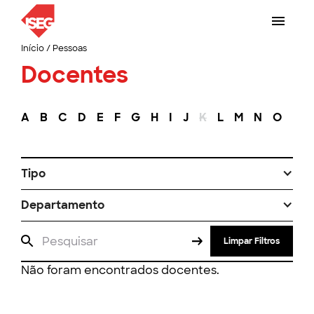
Início
/
Pessoas
Docentes
A
B
C
D
E
F
G
H
I
J
K
L
M
N
O
P
Tipo
Departamento
Limpar Filtros
Não foram encontrados docentes.