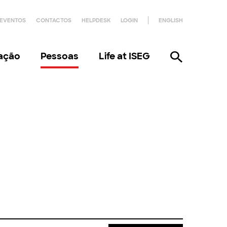
EVENTOS
CONTACTOS
HELPDESK
LOGIN
ENGLISH
gação
Pessoas
Life at ISEG