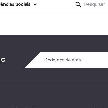
iências Sociais
EG