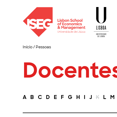
Início
/
Pessoas
Docente
A
B
C
D
E
F
G
H
I
J
K
L
M