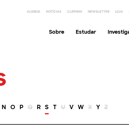
ULISBOA
NOTÍCIAS
CLIPPING
NEWSLETTER
LOJA
Sobre
Estudar
Investi
s
N
O
P
Q
R
S
T
U
V
W
X
Y
Z