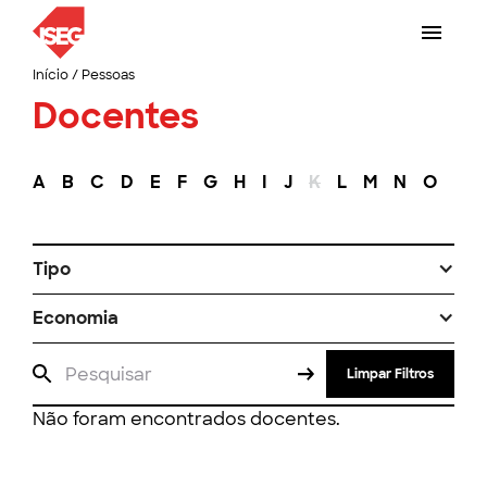
Início
/
Pessoas
Docentes
A
B
C
D
E
F
G
H
I
J
K
L
M
N
O
P
Tipo
Economia
Limpar Filtros
Não foram encontrados docentes.