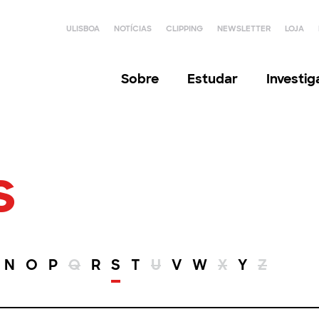
ULISBOA
NOTÍCIAS
CLIPPING
NEWSLETTER
LOJA
Sobre
Estudar
Investi
s
N
O
P
Q
R
S
T
U
V
W
X
Y
Z