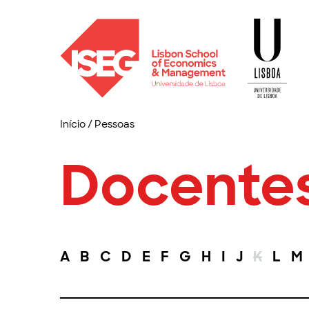
Início
/
Pessoas
Docente
A
B
C
D
E
F
G
H
I
J
K
L
M