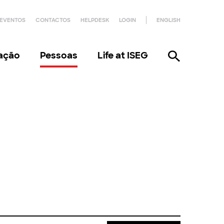
EVENTOS
CONTACTOS
HELPDESK
LOGIN
ENGLISH
gação
Pessoas
Life at ISEG