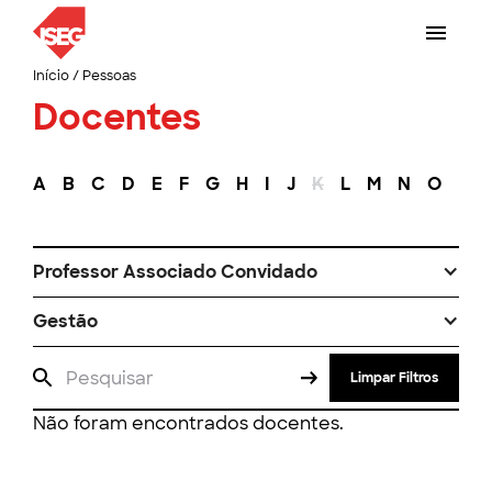
Início
/
Pessoas
Docentes
A
B
C
D
E
F
G
H
I
J
K
L
M
N
O
P
Professor Associado Convidado
Gestão
Limpar Filtros
Não foram encontrados docentes.