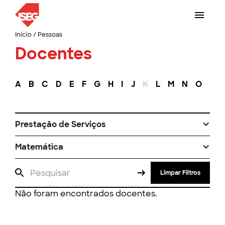
Início
/
Pessoas
Docentes
A
B
C
D
E
F
G
H
I
J
K
L
M
N
O
P
Prestação de Serviços
Matemática
Limpar Filtros
Não foram encontrados docentes.