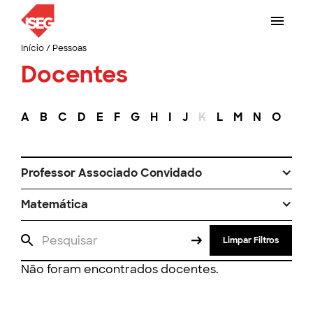
Início
/
Pessoas
Docentes
A
B
C
D
E
F
G
H
I
J
K
L
M
N
O
P
Professor Associado Convidado
Matemática
Limpar Filtros
Não foram encontrados docentes.