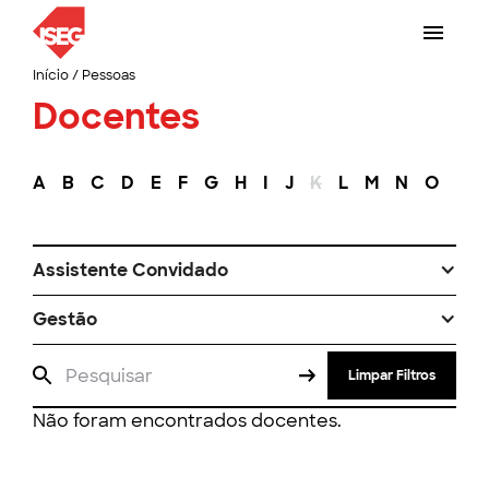
Início
/
Pessoas
Docentes
A
B
C
D
E
F
G
H
I
J
K
L
M
N
O
P
Assistente Convidado
Gestão
Limpar Filtros
Não foram encontrados docentes.