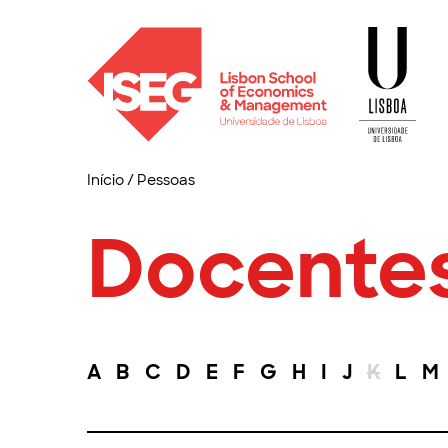
Início
/
Pessoas
Docente
A
B
C
D
E
F
G
H
I
J
K
L
M