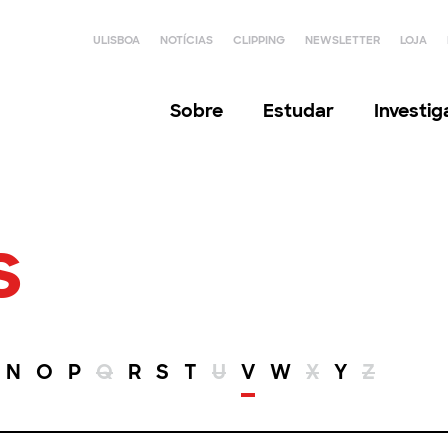
ULISBOA
NOTÍCIAS
CLIPPING
NEWSLETTER
LOJA
Sobre
Estudar
Investi
s
N
O
P
Q
R
S
T
U
V
W
X
Y
Z