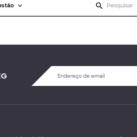
estão
EG