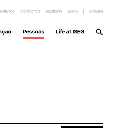
EVENTOS
CONTACTOS
HELPDESK
LOGIN
ENGLISH
gação
Pessoas
Life at ISEG