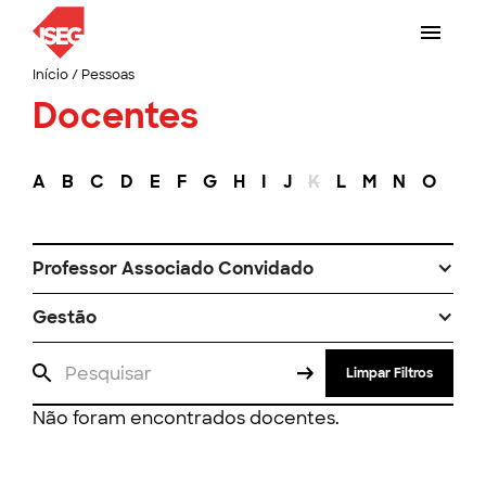
Início
/
Pessoas
Docentes
A
B
C
D
E
F
G
H
I
J
K
L
M
N
O
P
Professor Associado Convidado
Gestão
Limpar Filtros
Não foram encontrados docentes.