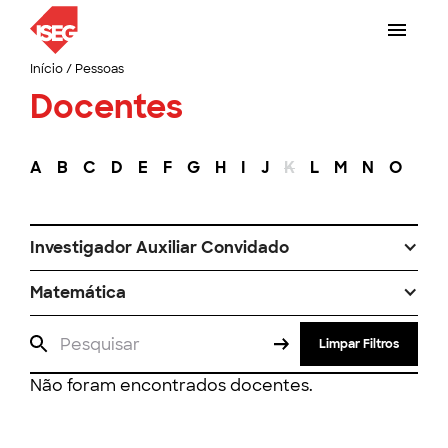
Início
/
Pessoas
Docentes
A
B
C
D
E
F
G
H
I
J
K
L
M
N
O
P
Investigador Auxiliar Convidado
Matemática
Limpar Filtros
Não foram encontrados docentes.