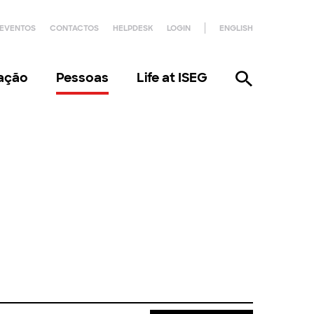
EVENTOS
CONTACTOS
HELPDESK
LOGIN
ENGLISH
gação
Pessoas
Life at ISEG