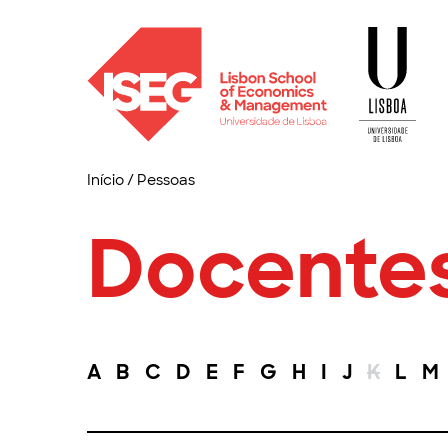
Início
/
Pessoas
Docente
A
B
C
D
E
F
G
H
I
J
K
L
M