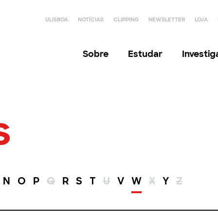
ULISBOA
NOTÍCIAS
CLIPPING
NEWSLETTER
LOJA
Sobre
Estudar
Investi
s
N
O
P
Q
R
S
T
U
V
W
X
Y
Z