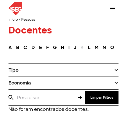
Início
/
Pessoas
Docentes
A
B
C
D
E
F
G
H
I
J
K
L
M
N
O
P
Tipo
Economia
Limpar Filtros
Não foram encontrados docentes.