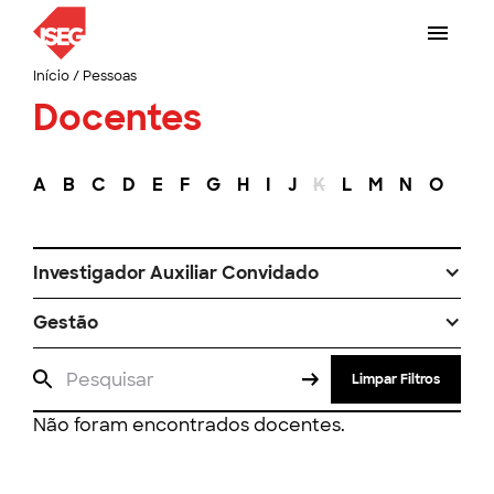
Início
/
Pessoas
Docentes
A
B
C
D
E
F
G
H
I
J
K
L
M
N
O
P
Investigador Auxiliar Convidado
Gestão
Limpar Filtros
Não foram encontrados docentes.