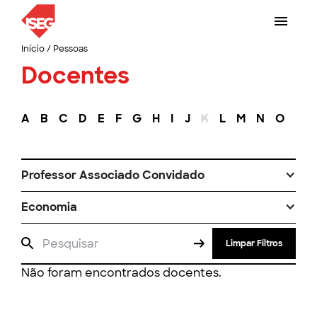
Início
/
Pessoas
Docentes
A
B
C
D
E
F
G
H
I
J
K
L
M
N
O
P
Professor Associado Convidado
Economia
Limpar Filtros
Não foram encontrados docentes.