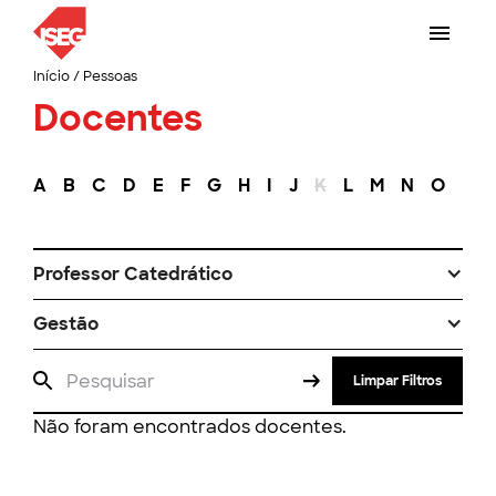
Início
/
Pessoas
Docentes
A
B
C
D
E
F
G
H
I
J
K
L
M
N
O
P
Professor Catedrático
Gestão
Limpar Filtros
Não foram encontrados docentes.