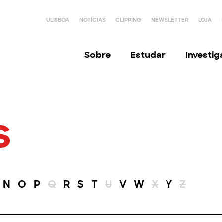
ULISBOA
NOTÍCIAS
CLIPPING
NEWSLETTER
LOJA
Sobre
Estudar
Investi
s
N
O
P
Q
R
S
T
U
V
W
X
Y
Z