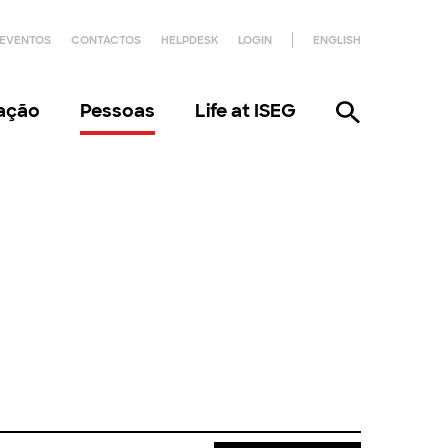
EVENTOS
CONTACTOS
HELPDESK
LOGIN
ENGLISH
gação
Pessoas
Life at ISEG