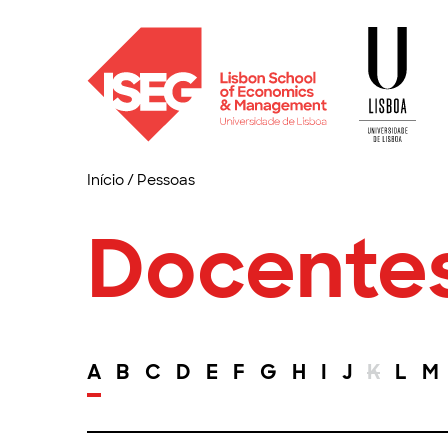
Início
/
Pessoas
Docente
A
B
C
D
E
F
G
H
I
J
K
L
M