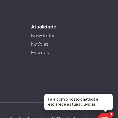
s
Atualidade
Newsletter
Notícias
Eventos
Fala com o nosso
chatbot
e
esclarece as tuas dúvidas.
1