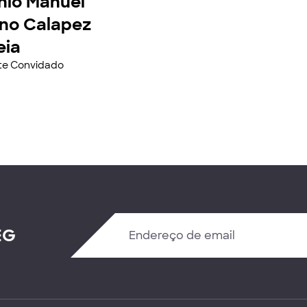
nio Manuel
ino Calapez
eia
nte Convidado
EG