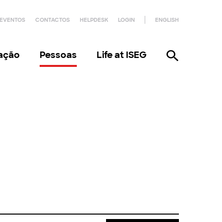
EVENTOS
CONTACTOS
HELPDESK
LOGIN
ENGLISH
gação
Pessoas
Life at ISEG