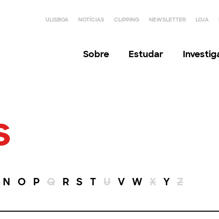
ULISBOA
NOTÍCIAS
CLIPPING
NEWSLETTER
LOJA
Sobre
Estudar
Investi
s
N
O
P
Q
R
S
T
U
V
W
X
Y
Z