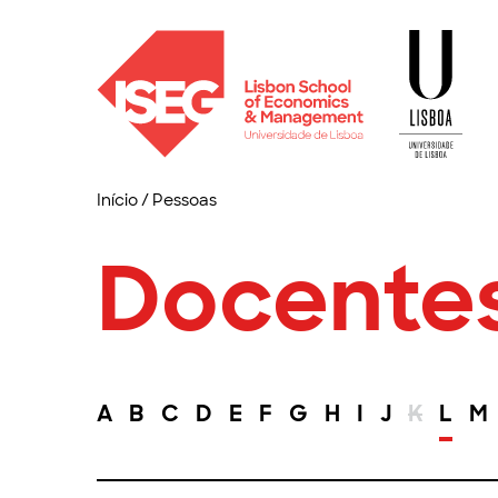
Início
/
Pessoas
Docente
A
B
C
D
E
F
G
H
I
J
K
L
M