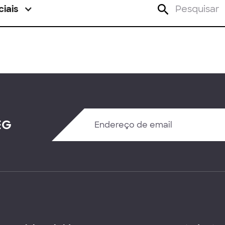
ciais
EG