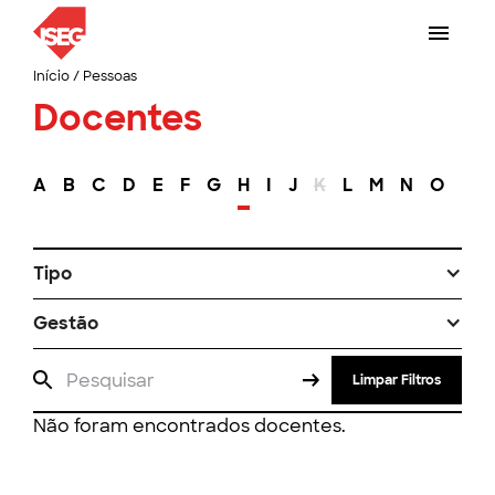
Início
/
Pessoas
Docentes
A
B
C
D
E
F
G
H
I
J
K
L
M
N
O
P
Tipo
Gestão
Limpar Filtros
Não foram encontrados docentes.