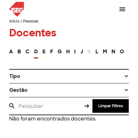
Início
/
Pessoas
Docentes
A
B
C
D
E
F
G
H
I
J
K
L
M
N
O
P
Tipo
Gestão
Limpar Filtros
Não foram encontrados docentes.