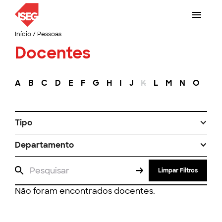
Início
/
Pessoas
Docentes
A
B
C
D
E
F
G
H
I
J
K
L
M
N
O
P
Tipo
Departamento
Limpar Filtros
Não foram encontrados docentes.