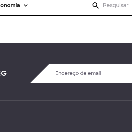
conomia
EG