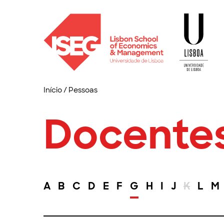
Início
/
Pessoas
Docente
A
B
C
D
E
F
G
H
I
J
K
L
M