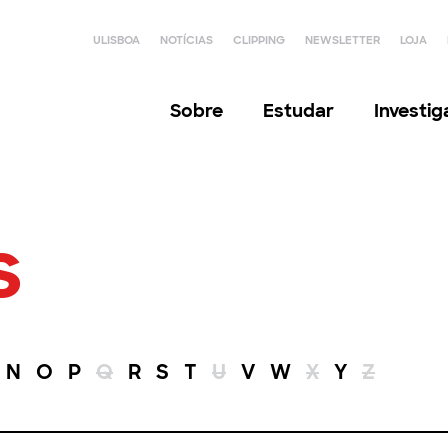
ULISBOA
NOTÍCIAS
CLIPPING
NEWSLETTER
LOJA
Sobre
Estudar
Investi
s
N
O
P
Q
R
S
T
U
V
W
X
Y
Z