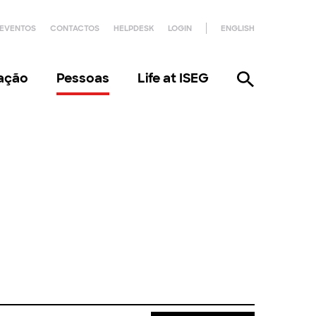
EVENTOS
CONTACTOS
HELPDESK
LOGIN
ENGLISH
gação
Pessoas
Life at ISEG