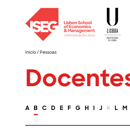
Início
/
Pessoas
Docente
A
B
C
D
E
F
G
H
I
J
K
L
M