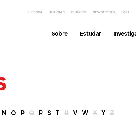
ULISBOA
NOTÍCIAS
CLIPPING
NEWSLETTER
LOJA
Sobre
Estudar
Investi
s
N
O
P
Q
R
S
T
U
V
W
X
Y
Z