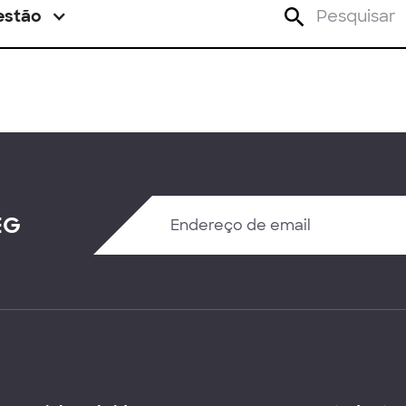
estão
EG