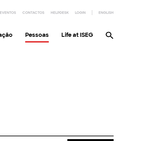
EVENTOS
CONTACTOS
HELPDESK
LOGIN
ENGLISH
gação
Pessoas
Life at ISEG