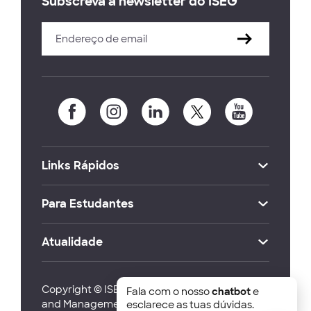
Subscreva a newsletter do ISEG
Links Rápidos
Para Estudantes
Atualidade
Copyright © ISEG Lisbon School of Economics
Fala com o nosso
chatbot
e
and Management 2026
esclarece as tuas dúvidas.