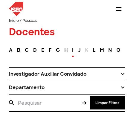
Início
/
Pessoas
Docentes
A
B
C
D
E
F
G
H
I
J
K
L
M
N
O
P
Investigador Auxiliar Convidado
Departamento
Limpar Filtros