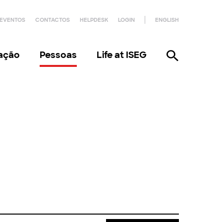
EVENTOS
CONTACTOS
HELPDESK
LOGIN
ENGLISH
gação
Pessoas
Life at ISEG