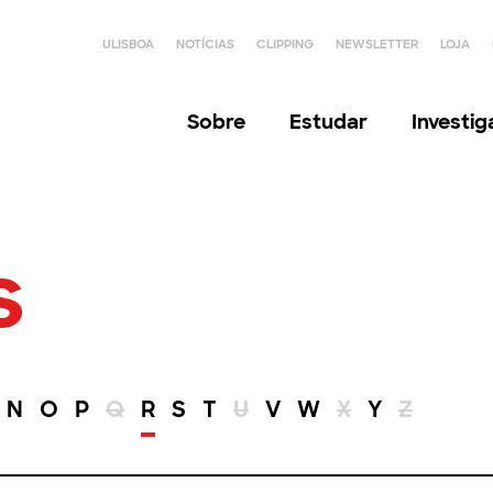
ULISBOA
NOTÍCIAS
CLIPPING
NEWSLETTER
LOJA
Sobre
Estudar
Investi
s
N
O
P
Q
R
S
T
U
V
W
X
Y
Z