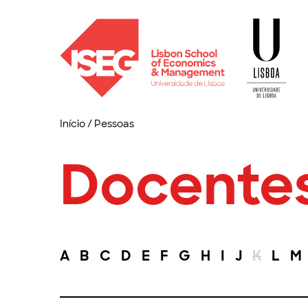
Início
/
Pessoas
Docente
A
B
C
D
E
F
G
H
I
J
K
L
M