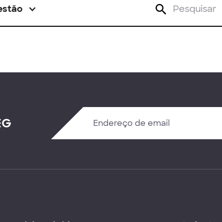
estão
EG