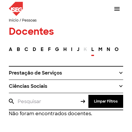
Início
/
Pessoas
Docentes
A
B
C
D
E
F
G
H
I
J
K
L
M
N
O
P
Prestação de Serviços
Ciências Sociais
Limpar Filtros
Não foram encontrados docentes.