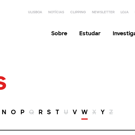
ULISBOA
NOTÍCIAS
CLIPPING
NEWSLETTER
LOJA
Sobre
Estudar
Investi
s
N
O
P
Q
R
S
T
U
V
W
X
Y
Z