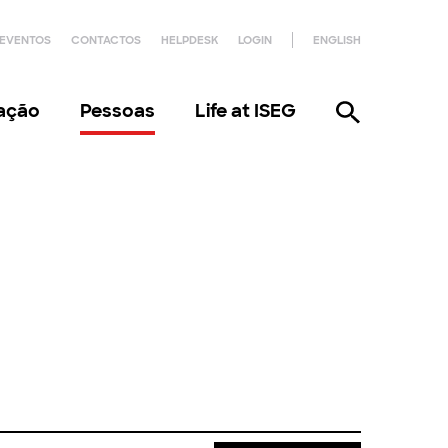
EVENTOS
CONTACTOS
HELPDESK
LOGIN
ENGLISH
gação
Pessoas
Life at ISEG