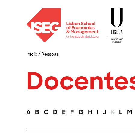
Início
/
Pessoas
Docente
A
B
C
D
E
F
G
H
I
J
K
L
M