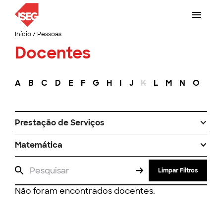
Início
/
Pessoas
Docentes
A
B
C
D
E
F
G
H
I
J
K
L
M
N
O
P
Prestação de Serviços
Matemática
Limpar Filtros
Não foram encontrados docentes.