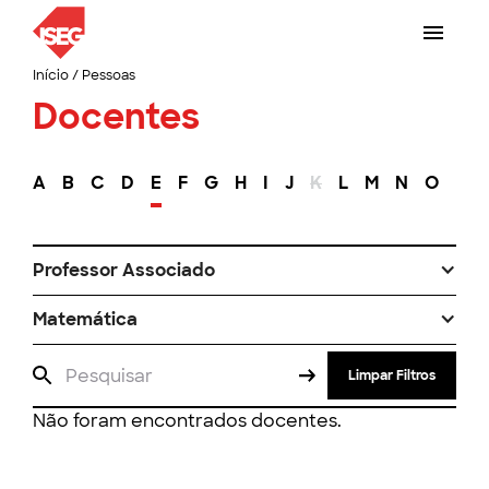
Início
/
Pessoas
Docentes
A
B
C
D
E
F
G
H
I
J
K
L
M
N
O
P
Professor Associado
Matemática
Limpar Filtros
Não foram encontrados docentes.