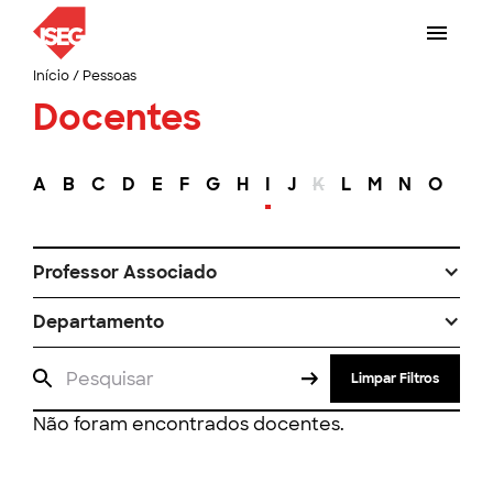
Início
/
Pessoas
Docentes
A
B
C
D
E
F
G
H
I
J
K
L
M
N
O
P
Professor Associado
Departamento
Limpar Filtros
Não foram encontrados docentes.