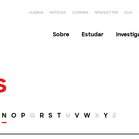
ULISBOA
NOTÍCIAS
CLIPPING
NEWSLETTER
LOJA
Sobre
Estudar
Investi
s
N
O
P
Q
R
S
T
U
V
W
X
Y
Z