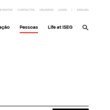
EVENTOS
CONTACTOS
HELPDESK
LOGIN
ENGLISH
gação
Pessoas
Life at ISEG