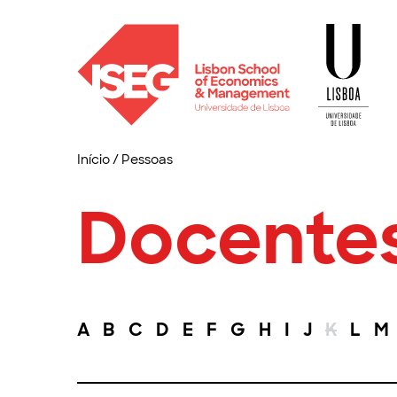
Início
/
Pessoas
Docente
A
B
C
D
E
F
G
H
I
J
K
L
M