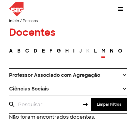
Início
/
Pessoas
Docentes
A
B
C
D
E
F
G
H
I
J
K
L
M
N
O
P
Professor Associado com Agregação
Ciências Sociais
Limpar Filtros
Não foram encontrados docentes.