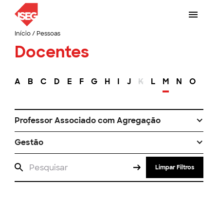
Início
/
Pessoas
Docentes
A
B
C
D
E
F
G
H
I
J
K
L
M
N
O
P
Professor Associado com Agregação
Gestão
Limpar Filtros