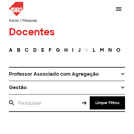
Início
/
Pessoas
Docentes
A
B
C
D
E
F
G
H
I
J
K
L
M
N
O
P
Professor Associado com Agregação
Gestão
Limpar Filtros