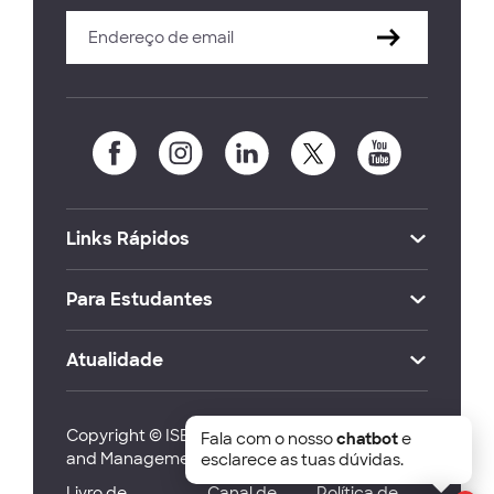
Links Rápidos
Para Estudantes
Atualidade
Copyright © ISEG Lisbon School of Economics
Fala com o nosso
chatbot
e
and Management 2026
esclarece as tuas dúvidas.
Livro de
Canal de
Política de