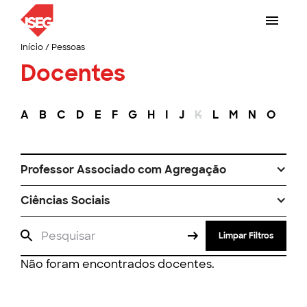
Início
/
Pessoas
Docentes
A
B
C
D
E
F
G
H
I
J
K
L
M
N
O
P
Professor Associado com Agregação
Ciências Sociais
Limpar Filtros
Não foram encontrados docentes.